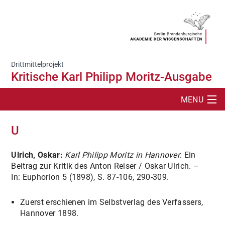
Drittmittelprojekt
Kritische Karl Philipp Moritz-Ausgabe
MENU
SUCHE
U
DAS PROJEKT
Ulrich, Oskar:
Karl Philipp Moritz in Hannover
: Ein
Beitrag zur Kritik des Anton Reiser / Oskar Ulrich. –
MITGLIEDER/MITARBEITER*INNEN
In: Euphorion 5 (1898), S. 87-106, 290-309.
PUBLIKATIONEN
Zuerst erschienen im Selbstverlag des Verfassers,
MATERIALIEN
Hannover 1898.